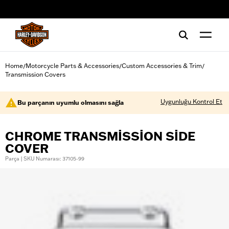
web accessibility
Home
Motorcycle Parts & Accessories
Custom Accessories & Trim
/
/
/
Transmission Covers
Uygunluğu Kontrol Et
Bu parçanın uyumlu olmasını sağla
CHROME TRANSMISSION SIDE
COVER
Parça | SKU Numarası: 37105-99