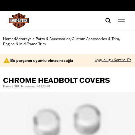
web accessibility
Home
Motorcycle Parts & Accessories
Custom Accessories & Trim
/
/
/
Engine & Mid Frame Trim
Uygunluğu Kontrol Et
Bu parçanın uyumlu olmasını sağla
CHROME HEADBOLT COVERS
Parça | SKU Numarası: 43822-01