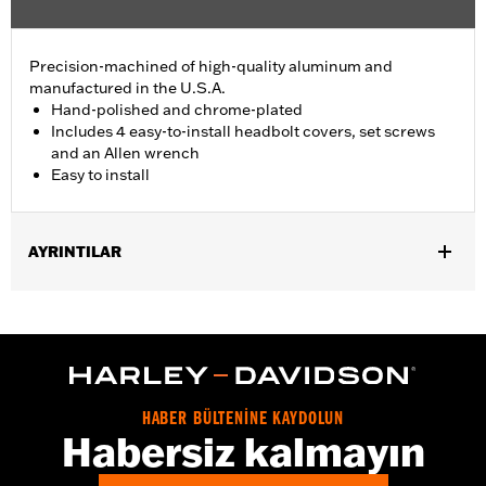
Precision-machined of high-quality aluminum and
manufactured in the U.S.A.
Hand-polished and chrome-plated
Includes 4 easy-to-install headbolt covers, set screws
and an Allen wrench
Easy to install
AYRINTILAR
Fits '86-'22 XL, '08-'13 XR, '85-'99 Evolution® 1340 and '99-'17
Twin Cam models.
Installation Instructions
Sold In Units:
Pair
In the Box:
4 head bolt covers, 4 set screws and an allen wrench
HABER BÜLTENİNE KAYDOLUN
WARRANTY:
1 year limited warranty – Go to
www.h-
Habersiz kalmayın
d.com/warranty
for full details