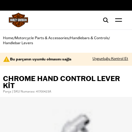
web accessibility
Home
Motorcycle Parts & Accessories
Handlebars & Controls
/
/
/
Handlebar Levers
Uygunluğu Kontrol Et
Bu parçanın uyumlu olmasını sağla
CHROME HAND CONTROL LEVER
KIT
Parça | SKU Numarası: 41700423A