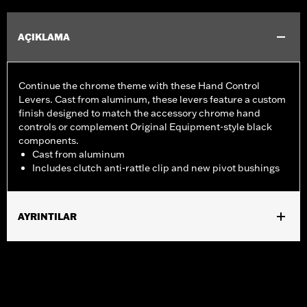
AÇIKLAMA
Continue the chrome theme with these Hand Control
Levers. Cast from aluminum, these levers feature a custom
finish designed to match the accessory chrome hand
controls or complement Original Equipment-style black
components.
Cast from aluminum
Includes clutch anti-rattle clip and new pivot bushings
AYRINTILAR
Fits '17-'18 Trike models.
Installation Instructions
Sold In Units:
Pair
Material:
Aluminum