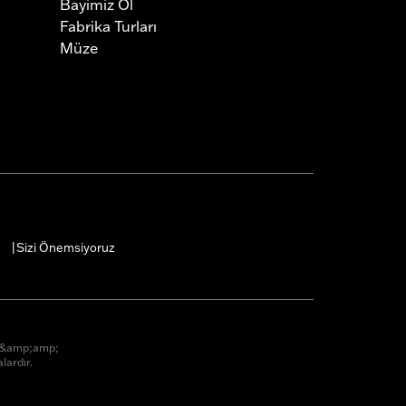
Bayimiz Ol
Fabrika Turları
Müze
Sizi Önemsiyoruz
|
r &amp;amp;
lardır.