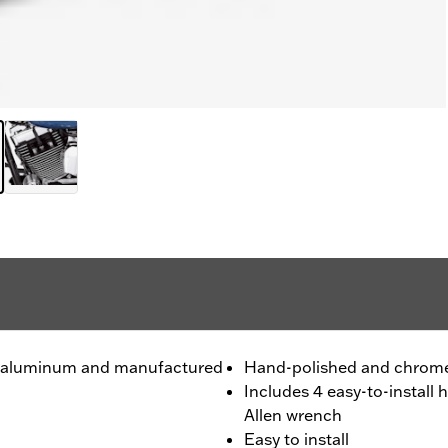
ty aluminum and manufactured
Hand-polished and chrome
Includes 4 easy-to-install 
Allen wrench
Easy to install