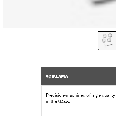
AÇIKLAMA
Precision-machined of high-quali
in the U.S.A.