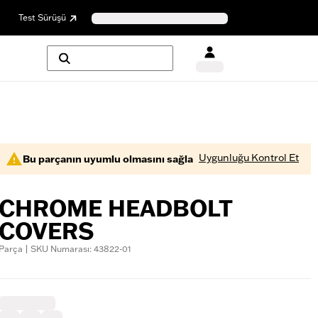
Test Sürüşü
Uygunluğu Kontrol Et
Bu parçanın uyumlu olmasını sağla
CHROME HEADBOLT
COVERS
Parça | SKU Numarası: 43822-01