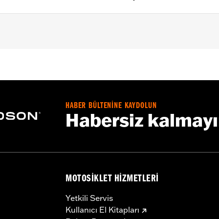
volution® 1340 and '99-'17 Twin Cam models.
 screws and an allen wrench
– Go to
www.h-d.com/warranty
for full details
HABER BÜLTENİNE KAYDOLUN
Habersiz kalmay
MOTOSIKLET HIZMETLERI
Yetkili Servis
Kullanıcı El Kitapları