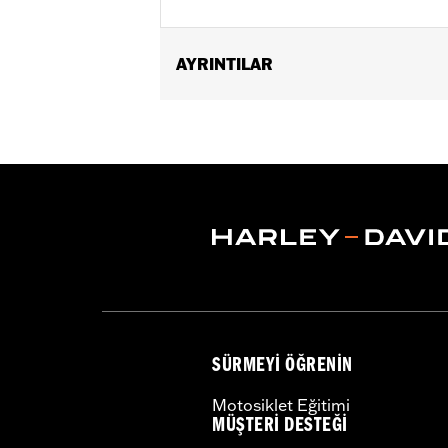
AYRINTILAR
Fits '86-'22 XL, '08-'13 XR, '85-'99 E
Installation Instructions
Sold In Units:
Pair
In the Box:
4 head bolt covers, 4 set
WARRANTY:
1 year limited warranty 
SÜRMEYI ÖĞRENIN
Motosiklet Eğitimi
MÜŞTERI DESTEĞI