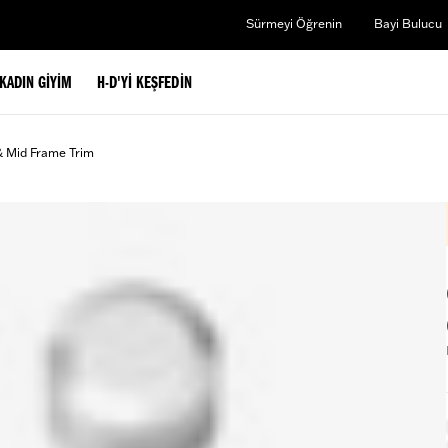
Sürmeyi Öğrenin
Bayi Bulucu
KADIN GIYIM
H-D'YI KEŞFEDIN
& Mid Frame Trim