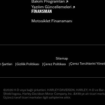
Bakım Programları
Yazılım Güncellemeleri
FINANSMAN
Motosiklet Finansmanı
Sitemap
Çerez Tercihlerini Yönet
 Şartları
Gizlilik Politikası
Çerez Politikası
|
|
|
©2026 H-D veya bağlı şirketleri. HARLEY-DAVIDSON, HARLEY, H-D ve Ba
Shield logosu, Harley-Davidson Motor Company, Inc. &#39;ye ait ticari marka
Üçüncü taraf ticari markaları ilgili sahiplerine aittir.