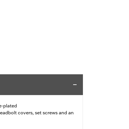
-plated
headbolt covers, set screws and an