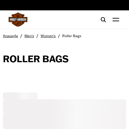
web accessibility
/
/
/
Anasayfa
Men's
Women's
Roller Bags
ROLLER BAGS