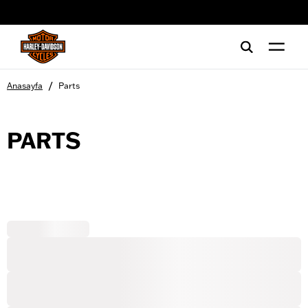
web accessibility
/
Anasayfa
Parts
PARTS