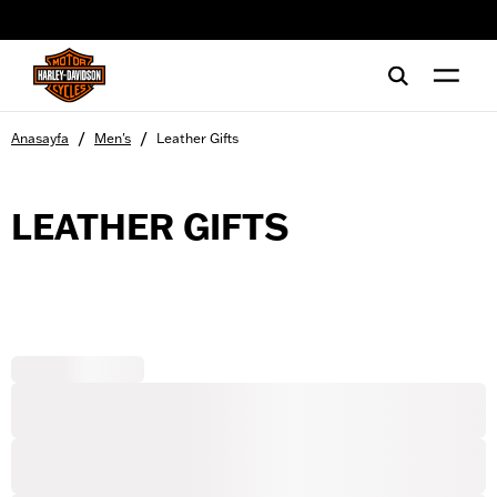
web accessibility
/
/
Anasayfa
Men's
Leather Gifts
LEATHER GIFTS