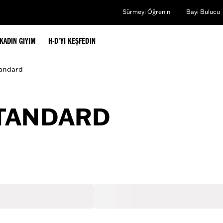
Sürmeyi Öğrenin
Bayi Bulucu
KADIN GIYIM
H-D'YI KEŞFEDIN
tandard
STANDARD