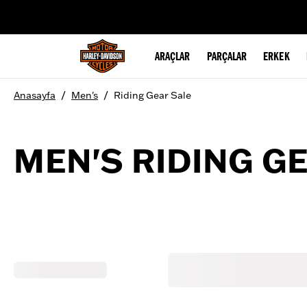
web accessibility
ARAÇLAR
PARÇALAR
ERKEK
/
/
Anasayfa
Men's
Riding Gear Sale
MEN'S RIDING G