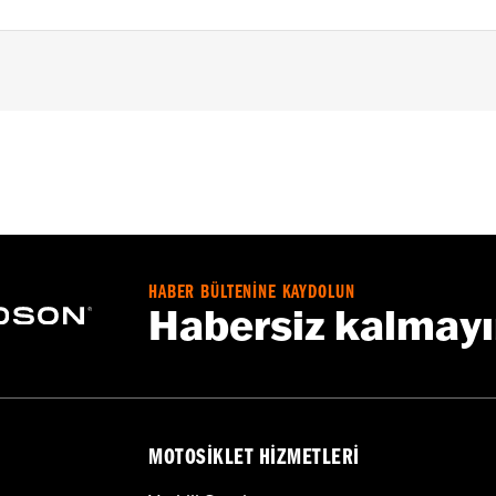
d FX Softail® models with stock and accessory 1.0" diamet
loy
– Go to
www.h-d.com/warranty
for full details
HABER BÜLTENİNE KAYDOLUN
s and risers may require a change in clutch and/or throttle
Habersiz kalmay
egulated in many locations. Check local laws to ensure you
MOTOSIKLET HIZMETLERI