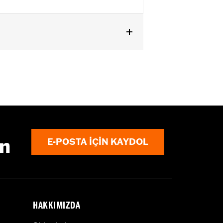
er handlebar (except '96-'06 XL883C
 cable and brake lines for some
ın
E-POSTA IÇIN KAYDOL
r motorcycle meets applicable
HAKKIMIZDA