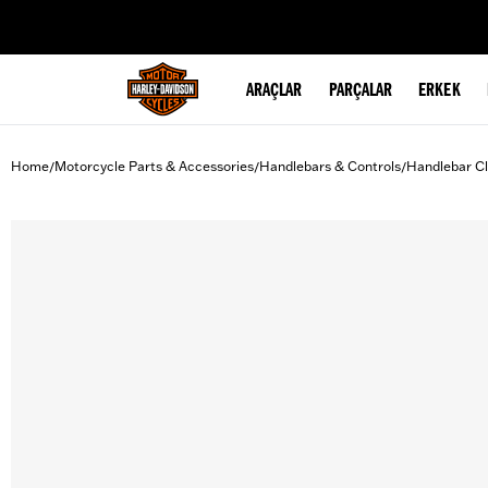
web accessibility
ARAÇLAR
PARÇALAR
ERKEK
Home
Motorcycle Parts & Accessories
Handlebars & Controls
Handlebar C
/
/
/