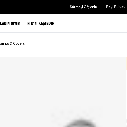
Sürmeyi Öğrenin
Bayi Bulucu
KADIN GIYIM
H-D'YI KEŞFEDIN
lamps & Covers