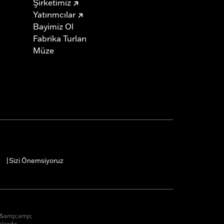
Şirketimiz
Yatırımcılar
Bayimiz Ol
Fabrika Turları
Müze
Sizi Önemsiyoruz
|
r &amp;amp;
lardır.