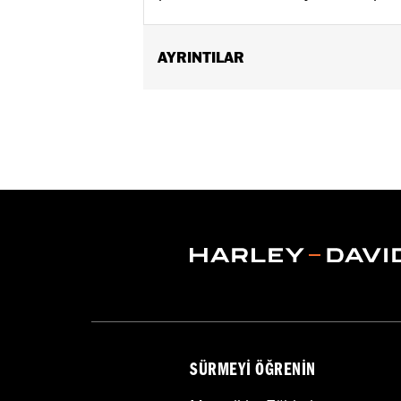
AYRINTILAR
Fits '74-'06 XL, FX, FXR, FX Dyna® an
and XL1200C and '99-'06 FXR).
Collection:
Bar & Shield
Sold In Units:
Each
Material:
Die-Cast Zinc/Aluminum Al
In the Box:
Upper handlebar clamp
WARRANTY:
1 year limited warranty 
NOTES:
Installation of some handlebar
models. Handlebar height is r
regulations.
SÜRMEYI ÖĞRENIN