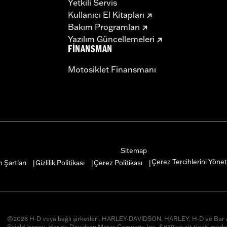
Yetkili Servis
Kullanıcı El Kitapları
Bakım Programları
Yazılım Güncellemeleri
FINANSMAN
Motosiklet Finansmanı
Sitemap
Çerez Tercihlerini Yönet
 Şartları
Gizlilik Politikası
Çerez Politikası
|
|
|
©2026 H-D veya bağlı şirketleri. HARLEY-DAVIDSON, HARLEY, H-D ve Ba
Shield logosu, Harley-Davidson Motor Company, Inc. &#39;ye ait ticari marka