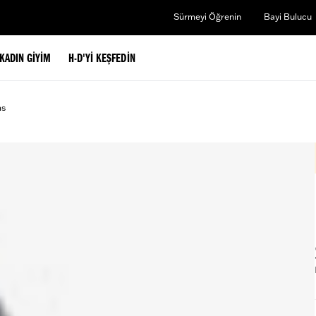
Sürmeyi Öğrenin
Bayi Bulucu
KADIN GIYIM
H-D'YI KEŞFEDIN
ms