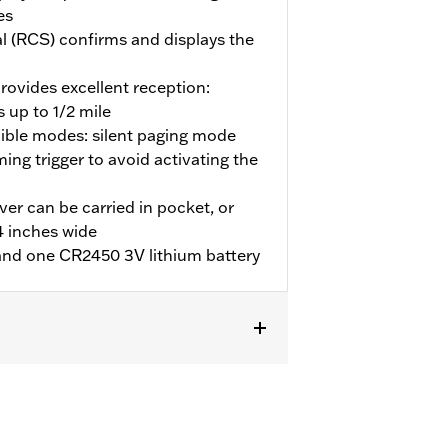
es
 (RCS) confirms and displays the
provides excellent reception:
 up to 1/2 mile
dible modes: silent paging mode
ing trigger to avoid activating the
er can be carried in pocket, or
/4 inches wide
, and one CR2450 3V lithium battery
 North America.