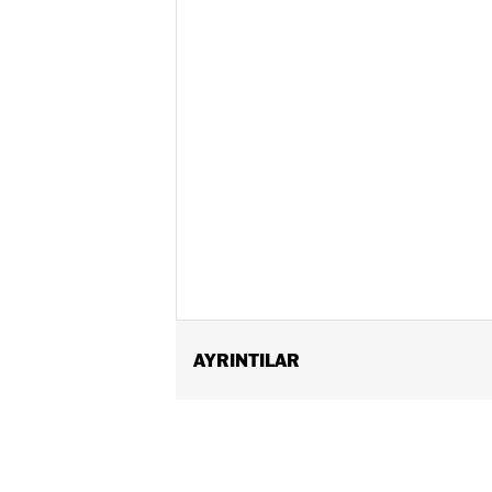
AYRINTILAR
Fits models equipped with Harley-Davi
Sold In Units:
Each
In the Box:
Receiver, holster, and 1 3v
WARRANTY:
1 year limited warranty 