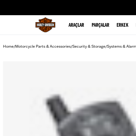
web accessibility
ARAÇLAR
PARÇALAR
ERKEK
Home
Motorcycle Parts & Accessories
Security & Storage
Systems & Alar
/
/
/