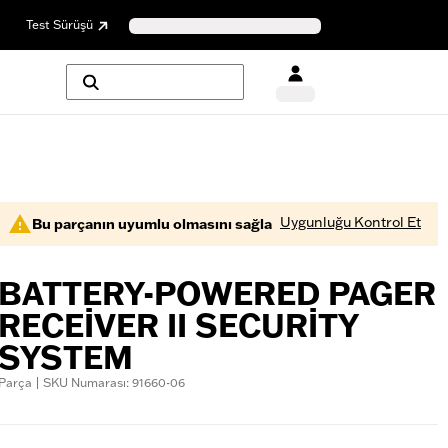
Test Sürüşü
Uygunluğu Kontrol Et
Bu parçanın uyumlu olmasını sağla
BATTERY-POWERED PAGER
RECEIVER II SECURITY
SYSTEM
Parça | SKU Numarası: 91660-06