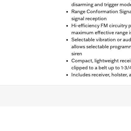
disarming and trigger mod
Range Conformation Signal
signal reception
Hi-efficiency FM circuitry 
maximum effective range is
Selectable vibration or au
allows selectable programm
siren
Compact, lightweight receiv
clipped to a belt up to 1-3
Includes receiver, holster
dson® Security System Smart Siren II. Certified for use in
 lithium battery
– Go to
www.h-d.com/warranty
for full details