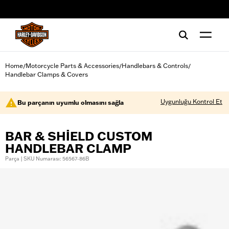
web accessibility
Home
Motorcycle Parts & Accessories
Handlebars & Controls
/
/
/
Handlebar Clamps & Covers
Uygunluğu Kontrol Et
Bu parçanın uyumlu olmasını sağla
BAR & SHIELD CUSTOM
HANDLEBAR CLAMP
Parça | SKU Numarası: 56567-86B