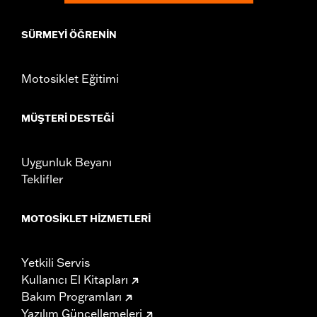
change in clutch and/or throttle cable and brake lines
for some models. Handlebar height is regulated in many
SÜRMEYI ÖĞRENIN
locations. Check local laws to ensure your motorcycle
meets applicable regulations.
Motosiklet Eğitimi
MÜŞTERI DESTEĞI
Uygunluk Beyanı
Teklifler
MOTOSIKLET HIZMETLERI
Yetkili Servis
Kullanıcı El Kitapları
Bakım Programları
Yazılım Güncellemeleri