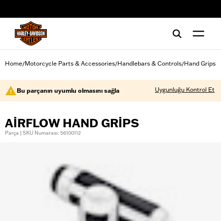
web accessibility
Home
Motorcycle Parts & Accessories
Handlebars & Controls
Hand Grips
/
/
/
Uygunluğu Kontrol Et
Bu parçanın uyumlu olmasını sağla
AIRFLOW HAND GRIPS
Parça | SKU Numarası: 56100112