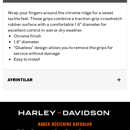
Wrap your fingers around the chrome ridge for a sweet
tactile feel. These grips combine a traction-grip crosshatch
rubber surface with a comfortable 1.6" diameter for
excellent control in wet or dry weather.
Chrome finish
1.6" diameter
“Glueless" design allows you to remove the grips for
service without damage
Easy to install
AYRINTILAR
Fits ’02-’17 VRSC, ’96-later XL, ’08-’13 XR, ’96-’17 Dyna (except
FXDLS), ’95-’15 Softail (except FLSTNSE, FLSTSE and FXSBSE
and ’11-’12 FLSTSE) ’96-’07 Touring models.
Installation Instructions
Collection:
Airflow
HABER BÜLTENİNE KAYDOLUN
Diameter:
1.6