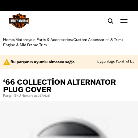
web accessibility
Home
Motorcycle Parts & Accessories
Custom Accessories & Trim
/
/
/
Engine & Mid Frame Trim
Uygunluğu Kontrol Et
Bu parçanın uyumlu olmasını sağla
‘66 COLLECTION ALTERNATOR
PLUG COVER
Parça | SKU Numarası: 25701211