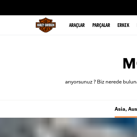
web accessibility
ARAÇLAR
PARÇALAR
ERKEK
M
arıyorsunuz ? Biz nerede buluna
Asia, Au