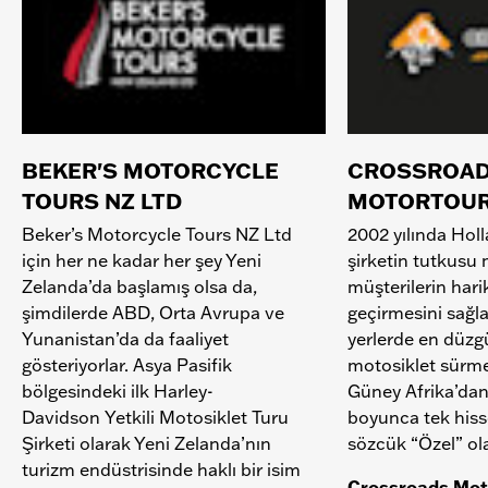
BEKER'S MOTORCYCLE
CROSSROA
TOURS NZ LTD
MOTORTOU
Beker’s Motorcycle Tours NZ Ltd
2002 yılında Hol
için her ne kadar her şey Yeni
şirketin tutkusu
Zelanda’da başlamış olsa da,
müşterilerin harik
şimdilerde ABD, Orta Avrupa ve
geçirmesini sağl
Yunanistan’da da faaliyet
yerlerde en düzg
gösteriyorlar. Asya Pasifik
motosiklet sürm
bölgesindeki ilk Harley-
Güney Afrika’dan
Davidson Yetkili Motosiklet Turu
boyunca tek hiss
Şirketi olarak Yeni Zelanda’nın
sözcük “Özel” ola
turizm endüstrisinde haklı bir isim
Crossroads Mot