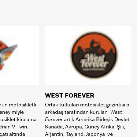
WEST FOREVER
un motosikletli
Ortak tutkuları motosiklet gezintisi olan 
deneyimiyle
arkadaş tarafından kurulan
West
osiklet kiralama
Forever
artık Amerika Birleşik Devletleri
rian V Twin,
Kanada, Avrupa, Güney Afrika, Şili,
çatı altında
Arjantin, Tayland, Japonya ve