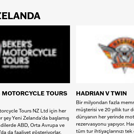
 ZELANDA
S MOTORCYCLE TOURS
HADRIAN V TWIN
Bir milyondan fazla memn
müşterisi ve 20 yıllık tur 
orcycle Tours NZ Ltd için her
dünyanın her yerinde mot
r şey Yeni Zelanda’da başlamış
rezervasyonu yapıyor. Had
mdilerde ABD, Orta Avrupa ve
tüm tur ihtiyaçlarınızı tek 
da da faaliyet gösteriyorlar.