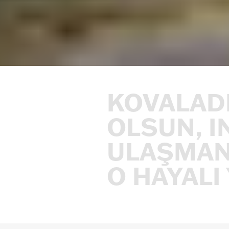
KOVALADI
OLSUN,
I
ULAŞMAN
O
HAYALI