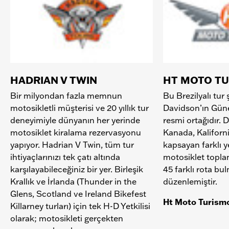
HADRIAN V TWIN
HT MOTO T
Bir milyondan fazla memnun
Bu Brezilyalı tur 
motosikletli müşterisi ve 20 yıllık tur
Davidson’ın Güne
deneyimiyle dünyanın her yerinde
resmi ortağıdır. 
motosiklet kiralama rezervasyonu
Kanada, Kaliforni
yapıyor. Hadrian V Twin, tüm tur
kapsayan farklı y
ihtiyaçlarınızı tek çatı altında
motosiklet topla
karşılayabileceğiniz bir yer. Birleşik
45 farklı rota bu
Krallık ve İrlanda (Thunder in the
düzenlemiştir.
Glens, Scotland ve Ireland Bikefest
Ht Moto Turism
Killarney turları) için tek H-D Yetkilisi
olarak; motosikleti gerçekten