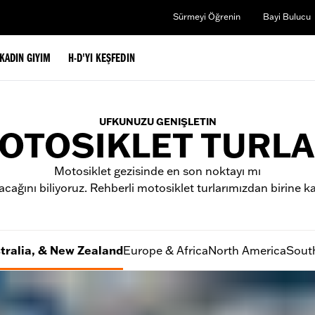
Sürmeyi Öğrenin
Bayi Bulucu
KADIN GIYIM
H-D'YI KEŞFEDIN
UFKUNUZU GENIŞLETIN
OTOSIKLET TURLA
Motosiklet gezisinde en son noktayı mı
cağını biliyoruz. Rehberli motosiklet turlarımızdan birine ka
stralia, & New Zealand
Europe & Africa
North America
Sout