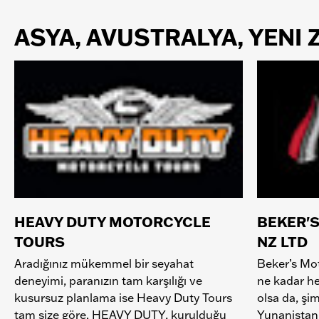
ASYA, AVUSTRALYA, YENI
HEAVY DUTY MOTORCYCLE
BEKER'
TOURS
NZ LTD
Aradığınız mükemmel bir seyahat
Beker’s Mot
deneyimi, paranızın tam karşılığı ve
ne kadar he
kusursuz planlama ise Heavy Duty Tours
olsa da, şi
tam size göre. HEAVY DUTY, kurulduğu
Yunanistan’