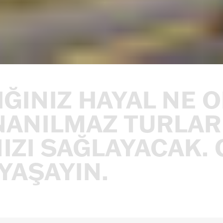
ĞINIZ
HAYAL
NE
O
NANILMAZ
TURLAR
IZI
SAĞLAYACAK.
YAŞAYIN.