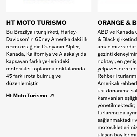
HT MOTO TURISMO
ORANGE & 
Bu Brezilyalı tur şirketi, Harley-
ABD ve Kanada u
Davidson’ın Güney Amerika’daki ilk
& Black şirketind
resmi ortağıdır. Dünyanın Alpler,
amacımız vardır:
Kanada, Kaliforniya ve Alaska’yı da
gezinti deneyimi
kapsayan farklı yerlerindeki
noktayı, en geni
motosiklet toplanma noktalarında
yelpazesini ve en
45 farklı rota bulmuş ve
Rehberli turlarım
düzenlemiştir.
Amerikalı rehberl
üst donanıma sa
Ht Moto Turismo
karavanları eşliğ
yönetilmektedir;
turlarımızda ayrınt
sağlanmaktadır ve
motosikletlerimiz
ulaşan bayilerim