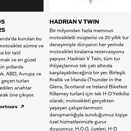
DS
HADRIAN V TWIN
RS
Bir milyondan fazla memnun
motosikletli müşterisi ve 20 yıllık tur
landa’da kurulan bu
deneyimiyle dünyanın her yerinde
 motosiklet sürme ve
motosiklet kiralama rezervasyonu
a bir tatil
yapıyor. Hadrian V Twin, tüm tur
amak ve en güzel
ihtiyaçlarınızı tek çatı altında
ün yollarda
karşılayabileceğiniz bir yer. Birleşik
ek. ABD, Avrupa ve
Krallık ve İrlanda (Thunder in the
 geçen turları
Glens, Scotland ve Ireland Bikefest
edilen anahtar
Killarney turları) için tek H-D Yetkilisi
rak öne çıkıyor.
olarak; motosikleti gerçekten
ortours
yaşayan çalışanlarımızın
danışmanlığıyla sunduğumuz kişiye
özel hizmetlerimizle gurur
duyuyoruz. H.O.G. üyeleri, H-D