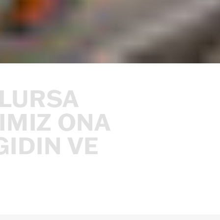
LURSA
IMIZ
ONA
GIDIN
VE