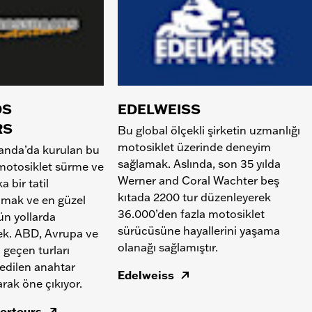
DS
EDELWEISS
RS
Bu global ölçekli şirketin uzmanlığı
motosiklet üzerinde deneyim
landa’da kurulan bu
sağlamak. Aslında, son 35 yılda
 motosiklet sürme ve
Werner and Coral Wachter beş
a bir tatil
kıtada 2200 tur düzenleyerek
amak ve en güzel
36.000’den fazla motosiklet
ün yollarda
sürücüsüne hayallerini yaşama
ek. ABD, Avrupa ve
olanağı sağlamıştır.
 geçen turları
edilen anahtar
Edelweiss
rak öne çıkıyor.
ortours