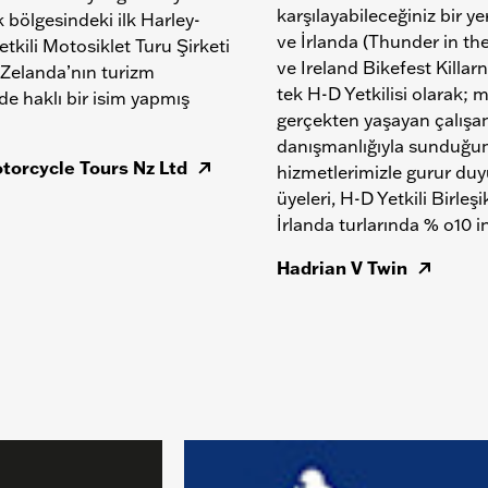
karşılayabileceğiniz bir yer
k bölgesindeki ilk Harley-
ve İrlanda (Thunder in th
tkili Motosiklet Turu Şirketi
ve Ireland Bikefest Killarne
 Zelanda’nın turizm
tek H-D Yetkilisi olarak; m
de haklı bir isim yapmış
gerçekten yaşayan çalışan
danışmanlığıyla sunduğum
torcycle Tours Nz Ltd
hizmetlerimizle gurur duy
üyeleri, H-D Yetkili Birleşi
İrlanda turlarında % o10 in
Hadrian V Twin