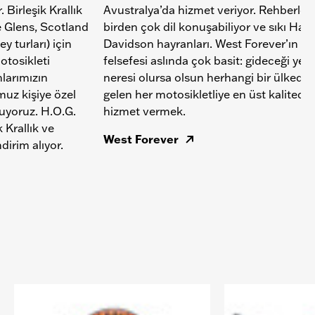
. Birleşik Krallık
Avustralya’da hizmet veriyor. Rehberleri
e Glens, Scotland
birden çok dil konuşabiliyor ve sıkı Harl
y turları) için
Davidson hayranları. West Forever’ın
otosikleti
felsefesi aslında çok basit: gideceği yer
larımızın
neresi olursa olsun herhangi bir ülkede
uz kişiye özel
gelen her motosikletliye en üst kalitede
uyoruz. H.O.G.
hizmet vermek.
k Krallık ve
West Forever
dirim alıyor.