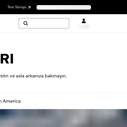
Test Sürüşü
RI
tılın ve asla arkanıza bakmayın.
h America