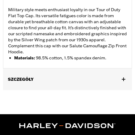
Military style meets enthusiast loyalty in our Tour of Duty
Flat Top Cap. Its versatile fatigues color is made from
durable yet breathable cotton canvas with an adjustable
closure to find your all-day fit. It’s distinctively finished with
our scripted namesake and embroidered graphics inspired
by the Silver Wing patch from our 1930s apparel.
Complement this cap with our Salute Camouflage Zip Front
Hoodie.
Materials
:
98.5% cotton, 1.5% spandex denim.
SZCZEGÓŁY
Gender:
Women
WARRANTY:
2 year limited warranty - Go to
www.h-
d.com/warranty
for full details
Origin:
Imported