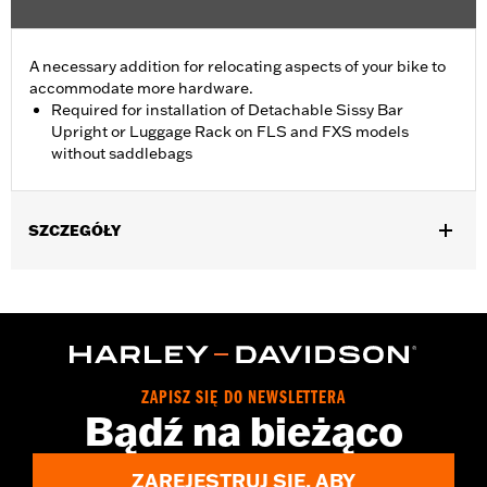
A necessary addition for relocating aspects of your bike to
accommodate more hardware.
Required for installation of Detachable Sissy Bar
Upright or Luggage Rack on FLS and FXS models
without saddlebags
SZCZEGÓŁY
Fits '11-'17 FLS, FLSS and FXS models equipped with One-Piece
Detachable Upright or Luggage Rack. Models equipped with
Sidemount License Plate require Relocation Kit P/N 67900127.
Installation Instructions
Position On Bike:
Rear
ZAPISZ SIĘ DO NEWSLETTERA
Sold In Units:
Each
Bądź na bieżąco
In the Box:
All necessary hardware for relocating turn signals
WARRANTY:
1 year limited warranty – Go to
www.h-
ZAREJESTRUJ SIĘ, ABY
d.com/warranty
for full details