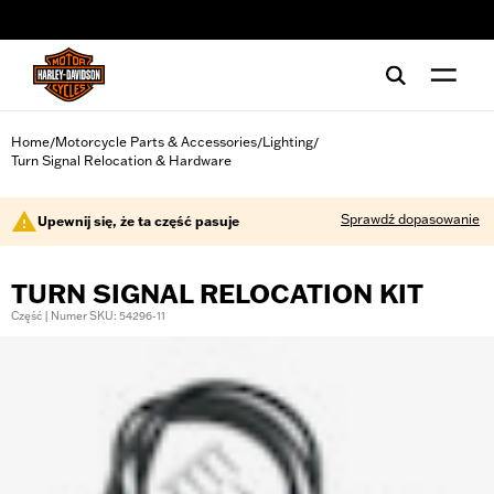
web accessibility
Home
Motorcycle Parts & Accessories
Lighting
/
/
/
Turn Signal Relocation & Hardware
Sprawdź dopasowanie
Upewnij się, że ta część pasuje
TURN SIGNAL RELOCATION KIT
Część | Numer SKU: 54296-11