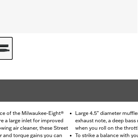
ce of the Milwaukee-Eight®
Large 4.5” diameter muffler
re a large inlet for improved
exhaust note, a deep bass 
wing air cleaner, these Street
when you roll on the thrott
r and torque gains you can
To strike a balance with yo