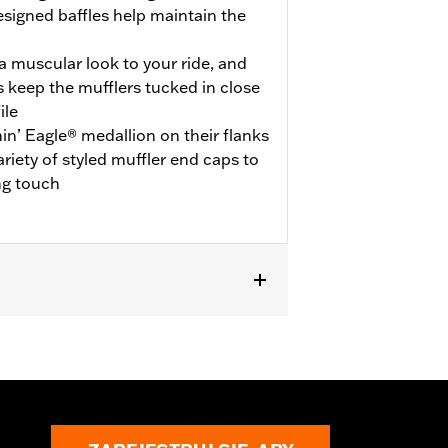
esigned baffles help maintain the
 muscular look to your ride, and
 keep the mufflers tucked in close
ile
in’ Eagle® medallion on their flanks
ariety of styled muffler end caps to
ng touch
uire ECE certified mufflers. Includes
s P/N 65900012 and 65900015.