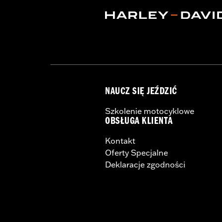
Screamin' Eagle Stage Upgrade:
Sta
Material:
Steel
In the Box:
Pair of mufflers
CERTIFICATION:
ECE Compliant
NAUCZ SIĘ JEŹDZIĆ
Szkolenie motocyklowe
OBSŁUGA KLIENTA
Kontakt
Oferty Specjalne
Deklaracje zgodności