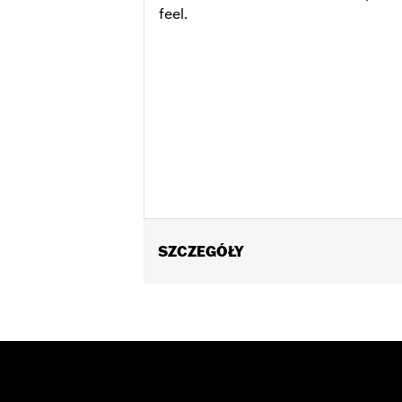
feel.
SZCZEGÓŁY
Fits ’17-'20 Touring models. Does not 
matching Two-piece Muffler end caps.
Installation Instructions
Diameter:
4.5
Sold Separately:
Muffler Clamps 659
Sold In Units:
Pair