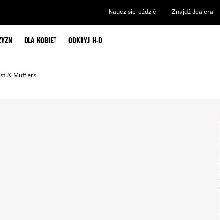
Naucz się jeździć
Znajdź dealera
ZYZN
DLA KOBIET
ODKRYJ H-D
st & Mufflers