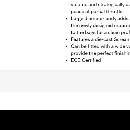
volume and strategically d
peace at partial throttle
Large diameter body adds a
the newly designed mounts
to the bags for a clean prof
Features a die-cast Scream
Can be fitted with a wide v
provide the perfect finishi
ECE Certified
fit Trike models. Designed for International markets that req
 Installation requires separate purchase of Muffler Clamp
00012 and 65900015, 2 end caps