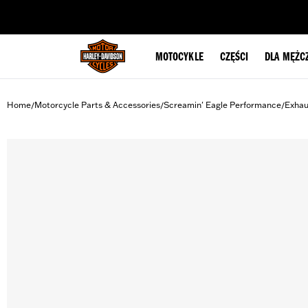
web accessibility
MOTOCYKLE
CZĘŚCI
DLA MĘŻC
Home
Motorcycle Parts & Accessories
Screamin' Eagle Performance
Exhau
/
/
/