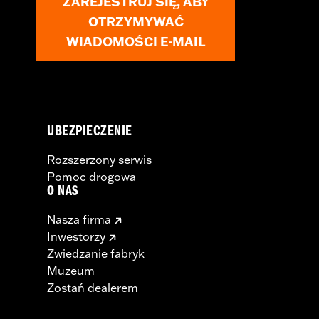
ZAREJESTRUJ SIĘ, ABY
OTRZYMYWAĆ
WIADOMOŚCI E-MAIL
UBEZPIECZENIE
Rozszerzony serwis
Pomoc drogowa
O NAS
Nasza firma
Inwestorzy
Zwiedzanie fabryk
Muzeum
Zostań dealerem