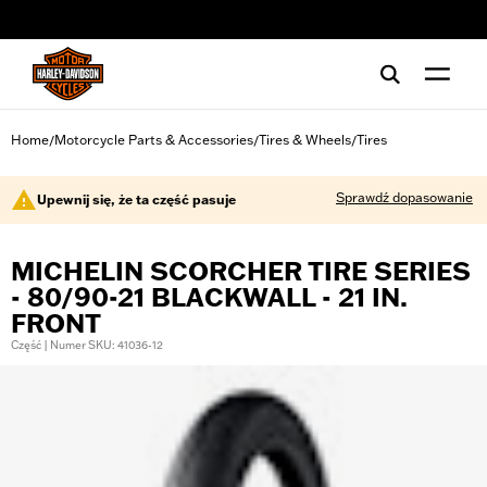
web accessibility
Home
Motorcycle Parts & Accessories
Tires & Wheels
Tires
/
/
/
Sprawdź dopasowanie
Upewnij się, że ta część pasuje
MICHELIN SCORCHER TIRE SERIES
- 80/90-21 BLACKWALL - 21 IN.
FRONT
Część | Numer SKU: 41036-12