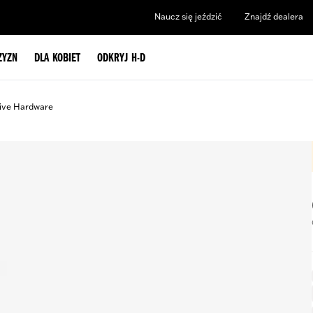
Naucz się jeździć
Znajdź dealera
ZYZN
DLA KOBIET
ODKRYJ H-D
ive Hardware