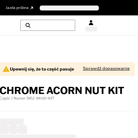
Jazda próbna
Sprawdź dopasowanie
Upewnij się, że ta część pasuje
CHROME ACORN NUT KIT
Część | Numer SKU: 94120-93T