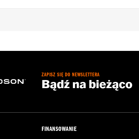
ts
– Go to
www.h-d.com/warranty
for full details
ZAPISZ SIĘ DO NEWSLETTERA
Bądź na bieżąco
FINANSOWANIE