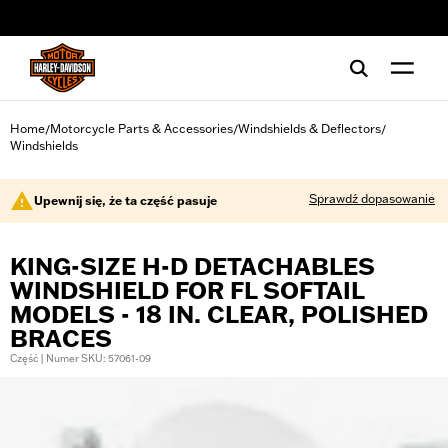
web accessibility
Home
Motorcycle Parts & Accessories
Windshields & Deflectors
/
/
/
Windshields
Sprawdź dopasowanie
Upewnij się, że ta część pasuje
KING-SIZE H-D DETACHABLES
WINDSHIELD FOR FL SOFTAIL
MODELS - 18 IN. CLEAR, POLISHED
BRACES
Część | Numer SKU: 57061-09