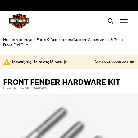
web accessibility
Home
Motorcycle Parts & Accessories
Custom Accessories & Trim
/
/
/
Front End Trim
Sprawdź dopasowanie
Upewnij się, że ta część pasuje
FRONT FENDER HARDWARE KIT
Część | Numer SKU: 94415-05