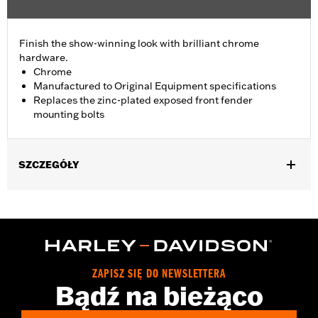
Finish the show-winning look with brilliant chrome
hardware.
Chrome
Manufactured to Original Equipment specifications
Replaces the zinc-plated exposed front fender
mounting bolts
SZCZEGÓŁY
Fits '93-'05 FXDWG and '91-'17 Softail® models (except
Springer™, FXCW, FXCWC, FXSB, FXSBSE, FXSE and FXSTD).
Does not fit with Billet Fork Slider Kit or Inverted Fork Kit.
Installation Instructions
Sold In Units:
Each
ZAPISZ SIĘ DO NEWSLETTERA
In the Box:
chrome-plated socket head cap screws
Bądź na bieżąco
WARRANTY:
1 year limited warranty – Go to
www.h-
d.com/warranty
for full details