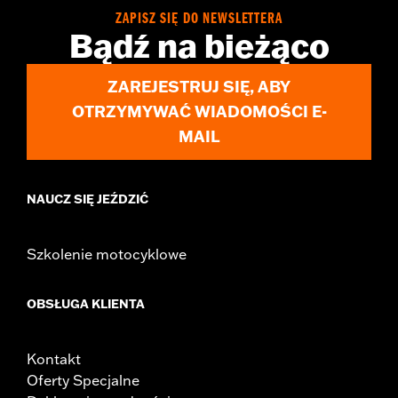
Installation Instructions
ZAPISZ SIĘ DO NEWSLETTERA
Bądź na bieżąco
Sold In Units:
Each
In the Box:
Stand bumper, bushing and all required mounting
hardware
ZAREJESTRUJ SIĘ, ABY
WARRANTY:
1 year limited warranty – Go to
www.h-
OTRZYMYWAĆ WIADOMOŚCI E-
d.com/warranty
for full details
MAIL
NAUCZ SIĘ JEŹDZIĆ
Szkolenie motocyklowe
OBSŁUGA KLIENTA
Kontakt
Oferty Specjalne