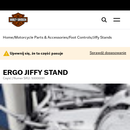
web accessibility
Home
Motorcycle Parts & Accessories
Foot Controls
Jiffy Stands
/
/
/
Sprawdź dopasowanie
Upewnij się, że ta część pasuje
ERGO JIFFY STAND
Część | Numer SKU: 50000091