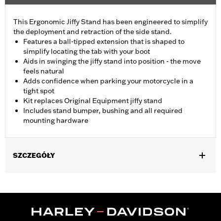
This Ergonomic Jiffy Stand has been engineered to simplify
the deployment and retraction of the side stand.
Features a ball-tipped extension that is shaped to
simplify locating the tab with your boot
Aids in swinging the jiffy stand into position - the move
feels natural
Adds confidence when parking your motorcycle in a
tight spot
Kit replaces Original Equipment jiffy stand
Includes stand bumper, bushing and all required
mounting hardware
SZCZEGÓŁY
Fits '07-'17 Softail® models (except FXSB, FXSBSE, and FXSE).
Stock on '15-'17 FLS, FLSS, FLSTFB, FLSTFBS, FLSTN and
FLSTNSE models. Does not fit models equipped with Defiance
footboards, Burst footboards, or Rider Running Boards P/N
50500158.