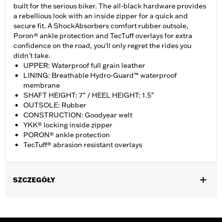
built for the serious biker. The all-black hardware provides
a rebellious look with an inside zipper for a quick and
secure fit. A ShockAbsorbers comfort rubber outsole,
Poron® ankle protection and TecTuff overlays for extra
confidence on the road, you'll only regret the rides you
didn't take.
UPPER: Waterproof full grain leather
LINING: Breathable Hydro-Guard™ waterproof
membrane
SHAFT HEIGHT: 7” / HEEL HEIGHT: 1.5”
OUTSOLE: Rubber
CONSTRUCTION: Goodyear welt
YKK® locking inside zipper
PORON® ankle protection
TecTuff® abrasion resistant overlays
SZCZEGÓŁY
Gender:
Men
Functional Features:
Waterproof