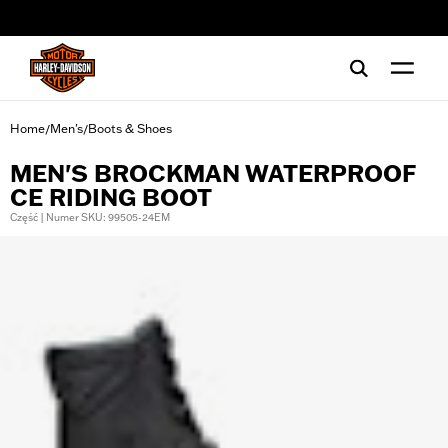
web accessibility
Home
Men's
Boots & Shoes
/
/
MEN'S BROCKMAN WATERPROOF
CE RIDING BOOT
Część | Numer SKU: 99505-24EM