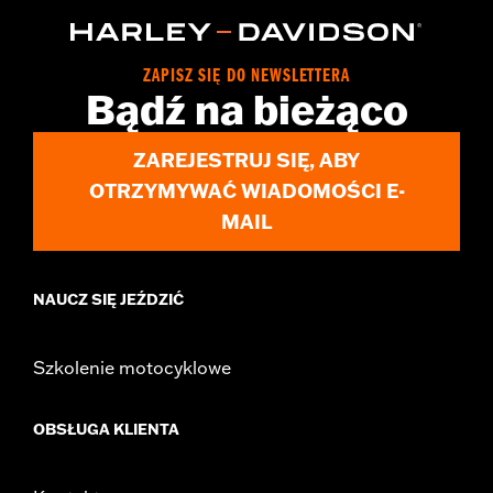
Technology:
Waterproof
Dimension Description:
SHAFT HEIGHT: 7” / HEEL HEIGHT:
1.5”
ZAPISZ SIĘ DO NEWSLETTERA
Bądź na bieżąco
ZAREJESTRUJ SIĘ, ABY
OTRZYMYWAĆ WIADOMOŚCI E-
MAIL
NAUCZ SIĘ JEŹDZIĆ
Szkolenie motocyklowe
OBSŁUGA KLIENTA