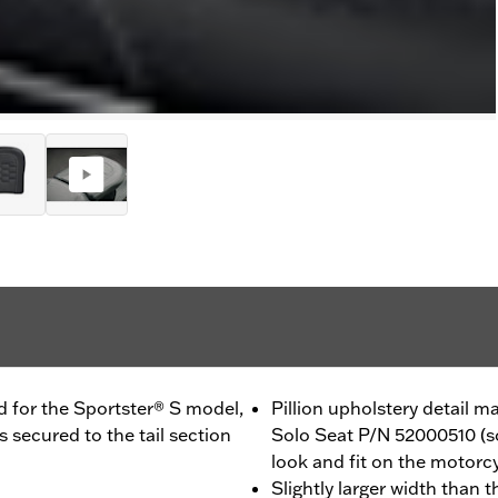
d for the Sportster® S model,
Pillion upholstery detail
 secured to the tail section
Solo Seat P/N 52000510 (so
look and fit on the motorc
Slightly larger width than 