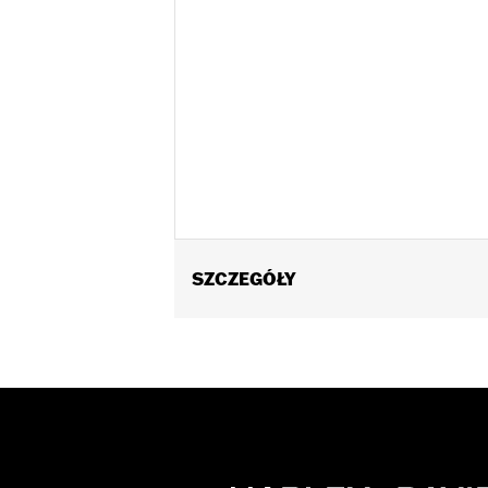
SZCZEGÓŁY
Fits ’21-later RH1250S models equipp
Passenger Footpeg Mount Kit P/N 505
Installation Instructions
Sold Separately:
Sundowner™ Solo S
Sold In Units:
Each
Material:
Vinyl
In the Box:
Pillion, rear fender extens