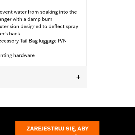
revent water from soaking into the
senger with a damp bum
extension designed to deflect spray
er’s back
accessory Tail Bag luggage P/N
unting hardware
equires separate purchase of
ZAREJESTRUJ SIĘ, ABY
ctions