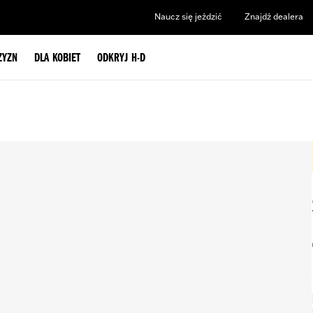
Naucz się jeździć
Znajdź dealera
ZYZN
DLA KOBIET
ODKRYJ H-D