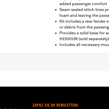
added passenger comfort
Seam sealed stitch lines p
foam and leaving the pas
Kit includes a rear fender 
or debris from the passeng
Provides a solid base for 
93300128 (sold separately)
Includes all necessary mo
ed with Sundowner™ Solo Seat P/N 52000510. Installation r
02192 and passenger footpegs.
eat P/N 52000510
ZAPISZ SIĘ DO NEWSLETTERA
ion, grab strap, installation hardware and installation instru