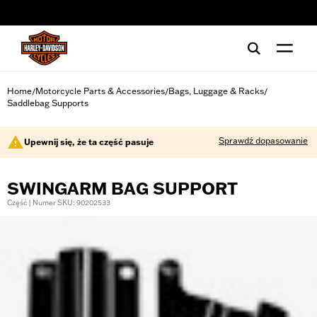
web accessibility
Home
Motorcycle Parts & Accessories
Bags, Luggage & Racks
/
/
/
Saddlebag Supports
Sprawdź dopasowanie
Upewnij się, że ta część pasuje
SWINGARM BAG SUPPORT
Część | Numer SKU: 90202533