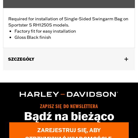
Required for installation of Single-Sided Swingarm Bag on
Sportster S RH1250S models.
Factory fit for easy installation
Gloss Black finish
SZCZEGÓŁY
Fits '21-later RH1250S models.
Installation Instructions
Sold In Units:
Each
In the Box:
Mounting bracket, hardware and installation
instructions
ZAPISZ SIĘ DO NEWSLETTERA
Bądź na bieżąco
ZAREJESTRUJ SIĘ, ABY