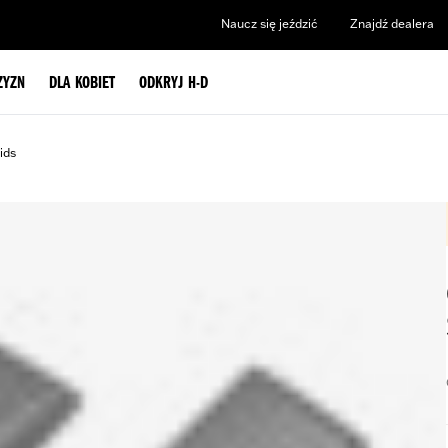
Naucz się jeździć
Znajdź dealera
ZYZN
DLA KOBIET
ODKRYJ H-D
ids