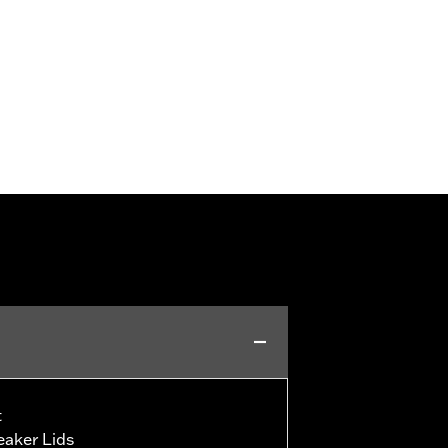
t
eaker Lids