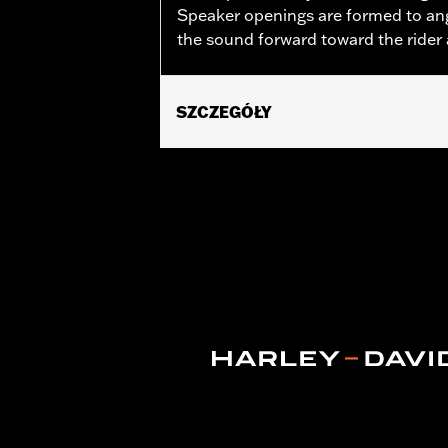
Speaker openings are formed to ang
the sound forward toward the rider
SZCZEGÓŁY
Fits ’23-later FLHXSE and FLTRXSE, 
and FLTRXL models equipped with Ha
76001292, or 76001299.
Sold Separately:
Saddlebag Speaker 
Sold In Units:
Pair
In the Box:
Left & Right Saddlebag Sp