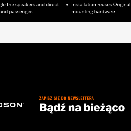
le the speakers and direct
Installation reuses Origin
 and passenger.
mounting hardware
'24-later FLHX, FLTRX, and FLTRXSTSE, '25-later FLHXU,
rley-Davidson Audio powered by Rockford Fosgate Saddleb
Kit
eaker Lids only
ZAPISZ SIĘ DO NEWSLETTERA
Bądź na bieżąco