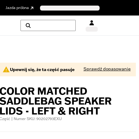
Jazda próbna
Sprawdź dopasowanie
Upewnij się, że ta część pasuje
COLOR MATCHED
SADDLEBAG SPEAKER
LIDS - LEFT & RIGHT
Część | Numer SKU: 90202793EXU