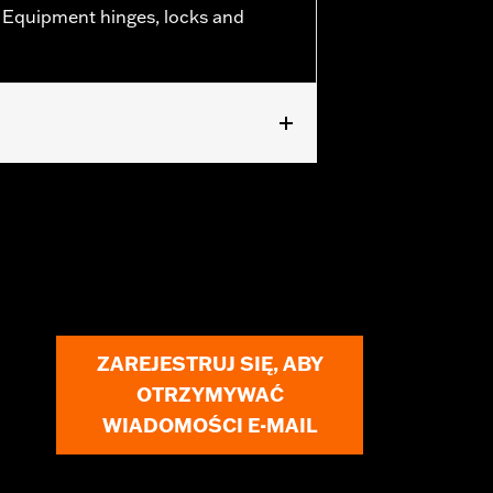
al Equipment hinges, locks and
 '26-later FLHXL, FLHXLSE, FLHXLSE
ag Speaker Kit P/N 76001291,
ZAREJESTRUJ SIĘ, ABY
OTRZYMYWAĆ
WIADOMOŚCI E-MAIL