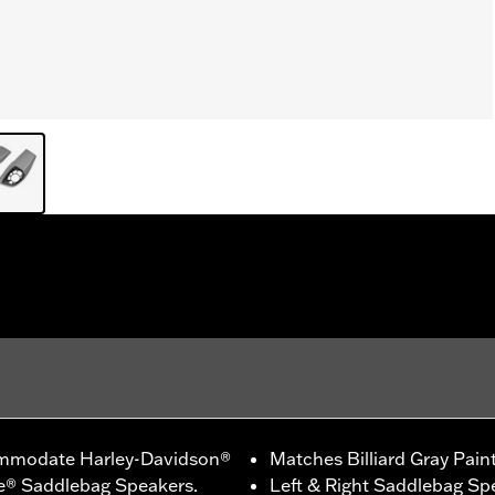
ommodate Harley-Davidson®
Matches Billiard Gray Pain
e® Saddlebag Speakers.
Left & Right Saddlebag Sp