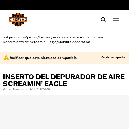
web accessibility
h-d productos
piezas
Piezas y accesorios para motocicletas
/
/
/
Rendimiento de Screamin' Eagle
Moldura decorativa
/
Verificar ajuste
Verificar que esta pieza sea compatible
INSERTO DEL DEPURADOR DE AIRE
SCREAMIN’ EAGLE
Parte | Número de SKU: 61300299