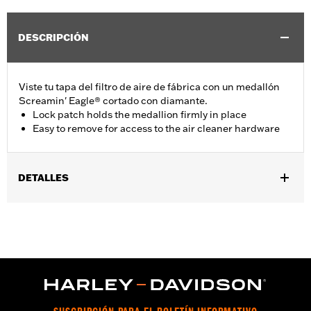
DESCRIPCIÓN
Viste tu tapa del filtro de aire de fábrica con un medallón
Screamin' Eagle® cortado con diamante.
Lock patch holds the medallion firmly in place
Easy to remove for access to the air cleaner hardware
DETALLES
Se adapta a los modelos Softail® '16-'17 (excepto FLSTFBS y
FXSE) y a los modelos Touring y Trike '14-'16 equipados con la
tapa del filtro de aire de Equipo Original. No se adapta a los
modelos CVO™.
vinRequerido:
false
GARANTÍA:
1 year limited warranty – Go to
www.h-
d.com/warranty
for full details