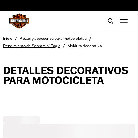
web accessibility
/
/
Inicio
Piezas y accesorios para motocicletas
/
Rendimiento de Screamin' Eagle
Moldura decorativa
DETALLES DECORATIVOS
PARA MOTOCICLETA