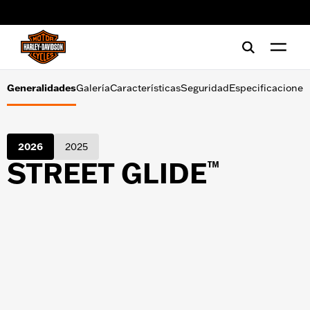
Galería
web accessibility
Características
Seguridad
Generalidades
Galería
Características
Seguridad
Especificaciones
Especificaciones
2026
2025
STREET GLIDE
™
HERRAMIENTAS DE COMPRA
Ofertas
Financiamiento
Prueba de conducción