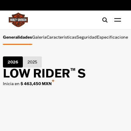
Galería
web accessibility
Características
Seguridad
Generalidades
Galería
Características
Seguridad
Especificaciones
Especificaciones
2026
2025
LOW RIDER
S
™
+
Inicia en
$ 463,450 MXN
HERRAMIENTAS DE COMPRA
Ofertas
Financiamiento
Prueba de conducción