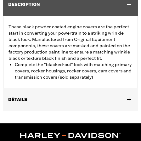
DESCRIPTION
These black powder coated engine covers are the perfect
start in converting your powertrain to a striking wrinkle
black look. Manufactured from Original Equipment
components, these covers are masked and painted on the
factory production paint line to ensure a matching wrinkle
black or texture black finish and a perfect fit.
Complete the "blacked-out" look with matching primary
covers, rocker housings, rocker covers, cam covers and
transmission covers (sold separately)
DÉTAILS
Fits '99-'17 Dyna®, '00-'17 Softail® and '99-'16 Touring and Trike
models.
Sold In Units:
Each
In the Box:
Rocker box cover only