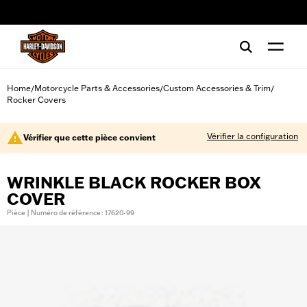
web accessibility
Home
Motorcycle Parts & Accessories
Custom Accessories & Trim
/
/
/
Rocker Covers
Vérifier la configuration
Vérifier que cette pièce convient
WRINKLE BLACK ROCKER BOX
COVER
Pièce | Numéro de référence : 17620-99