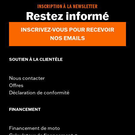
WARRANTY:
,,,,,,,,,,,,,,,,,,,,,,,,,,,,,,,,,,,,,,,,,,,,,,,,,,,,,,,,,,,,,,,
INSCRIPTION À LA NEWSLETTER
NOTES:
Removing and installing engine covers may require
Restez informé
purchase of new gaskets. See dealer for information.
INSCRIVEZ-VOUS POUR RECEVOIR
NOS EMAILS
SOUTIEN À LA CLIENTÈLE
Nous contacter
Offres
Déclaration de conformité
FINANCEMENT
Financement de moto