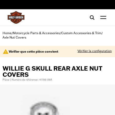
web accessibility
Home
Motorcycle Parts & Accessories
Custom Accessories & Trim
/
/
/
Axle Nut Covers
Vérifier la configuration
Vérifier que cette pièce convient
WILLIE G SKULL REAR AXLE NUT
COVERS
Pièce | Numéro de référence : 41706-09A