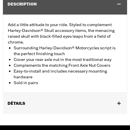
DESCRIPTION
Add a little attitude to your ride. Styled to complement
Harley-Davidson® Skull accessory items, the menacing
raised skull with black-filled eyes leaps from a field of
chrome.
Surrounding Harley-Davidson® Motorcycles script is
the perfect finishing touch
Cover your rear axle nut in the most traditional way
Complements the matching Front Axle Nut Covers
Easy-to-install and includes necessary mounting
hardware
Sold in pairs
DÉTAILS
Fits '08-'17 Dyna and '08-later Softail models (except FXCW,
FXCWC, FXSB, FXSBSE, FXSE, FXST-AUS, '18-later FLFB,
FLFBS, FLSB, FXBR, FXBRS, FXDRS and '25-later FLSTFI).