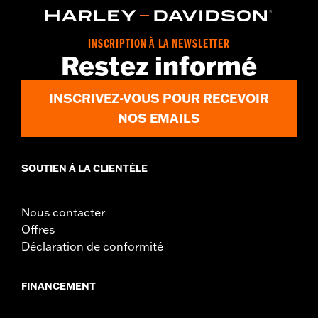
Installation Instructions
Collection:
Willie G. Skull
INSCRIPTION À LA NEWSLETTER
Sold In Units:
Pair
Restez informé
In the Box:
All necessary mounting hardware
WARRANTY:
1 year limited warranty – Go to
www.h-
INSCRIVEZ-VOUS POUR RECEVOIR
d.com/warranty
for full details
NOS EMAILS
SOUTIEN À LA CLIENTÈLE
Nous contacter
Offres
Déclaration de conformité
FINANCEMENT