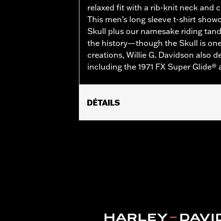
relaxed fit with a rib-knit neck and 
This men’s long sleeve t-shirt showc
Skull plus our namesake riding ta
the history—though the Skull is one
creations, Willie G. Davidson also 
including the 1971 FX Super Glide®
DÉTAILS
Gender:
Men
WARRANTY:
2 year limited warranty 
Origin:
Imported