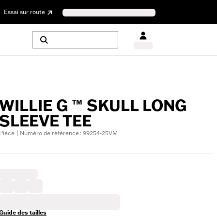
Essai sur route
WILLIE G ™ SKULL LONG
SLEEVE TEE
Pièce | Numéro de référence : 99254-25VM
Guide des tailles