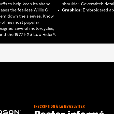
cuffs to help keep its shape.
shoulder. Coverstitch detail
ases the fearless Willie G
Graphics
:
Embroidered app
ndem down the sleeves. Know
 of his most popular
designed several motorcycles,
 and the 1977 FXS Low Rider®.
– Go to
www.h-d.com/warranty
for full details
INSCRIPTION À LA NEWSLETTER