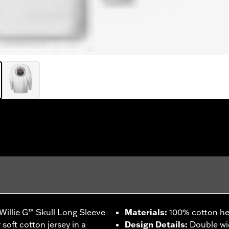
illie G™ Skull Long Sleeve
Materials
:
100% cotton he
 soft cotton jersey in a
Design Details
:
Double wid