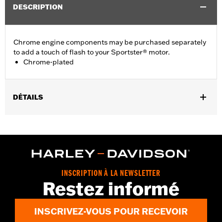
DESCRIPTION
Chrome engine components may be purchased separately
to add a touch of flash to your Sportster® motor.
Chrome-plated
DÉTAILS
Fits '04-'22 XL models.
Sold In Units:
Each
In the Box:
Bushings Only
WARRANTY:
,,,,,,,,,,,,,,,,,,,,,,,,,,,,,,,,,,,,,,,,,,,,,,,,,,,,,,,,,,,,,,,,,,,,
NOTES:
Removing and installing engine covers may require
INSCRIPTION À LA NEWSLETTER
purchase of new gaskets. See dealer for information.
Restez informé
INSCRIVEZ-VOUS POUR RECEVOIR