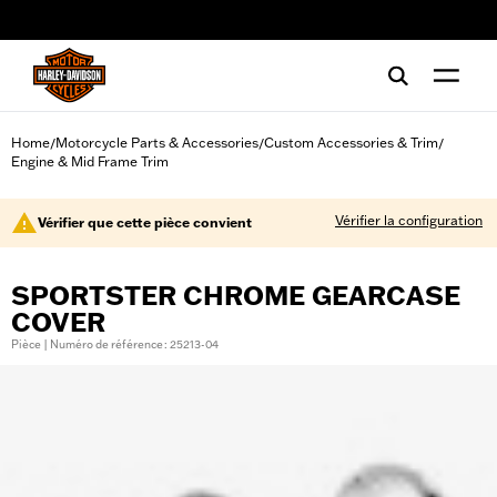
web accessibility
Home
Motorcycle Parts & Accessories
Custom Accessories & Trim
/
/
/
Engine & Mid Frame Trim
Vérifier la configuration
Vérifier que cette pièce convient
SPORTSTER CHROME GEARCASE
COVER
Pièce | Numéro de référence : 25213-04