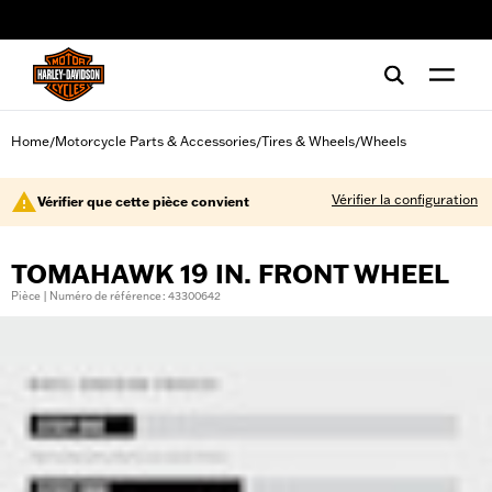
web accessibility
Home
Motorcycle Parts & Accessories
Tires & Wheels
Wheels
/
/
/
Vérifier la configuration
Vérifier que cette pièce convient
TOMAHAWK 19 IN. FRONT WHEEL
Pièce | Numéro de référence : 43300642