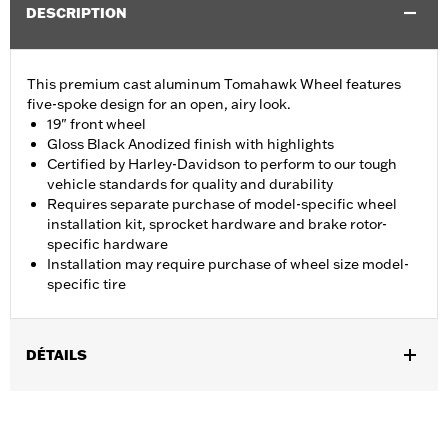
DESCRIPTION
This premium cast aluminum Tomahawk Wheel features
five-spoke design for an open, airy look.
19" front wheel
Gloss Black Anodized finish with highlights
Certified by Harley-Davidson to perform to our tough
vehicle standards for quality and durability
Requires separate purchase of model-specific wheel
installation kit, sprocket hardware and brake rotor-
specific hardware
Installation may require purchase of wheel size model-
specific tire
DÉTAILS
Fits ’14-Later Touring models (except CVO unless originally
equipped with Tomahawk wheels).
Installation Instructions