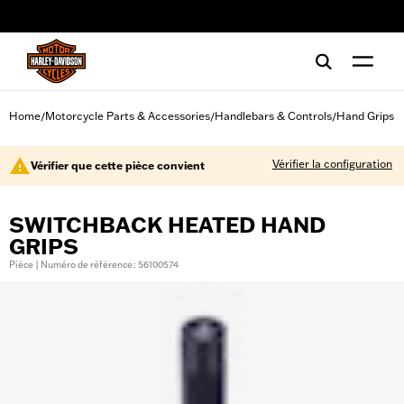
web accessibility
Home
Motorcycle Parts & Accessories
Handlebars & Controls
Hand Grips
/
/
/
Vérifier la configuration
Vérifier que cette pièce convient
SWITCHBACK HEATED HAND
GRIPS
Pièce | Numéro de référence : 56100574