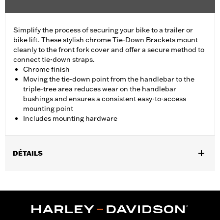
Simplify the process of securing your bike to a trailer or
bike lift. These stylish chrome Tie-Down Brackets mount
cleanly to the front fork cover and offer a secure method to
connect tie-down straps.
Chrome finish
Moving the tie-down point from the handlebar to the
triple-tree area reduces wear on the handlebar
bushings and ensures a consistent easy-to-access
mounting point
Includes mounting hardware
DÉTAILS
Fits '23-later FLHXSE, '24-later FLHX, '25-later FLHXU and '26-
later FLHXL, FLHXLSE and FLHXSTSE models.
Installation Instructions
Sold In Units:
Pair