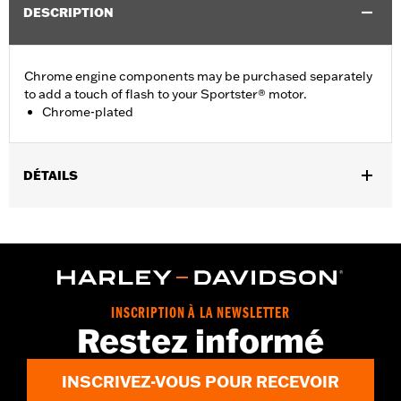
DESCRIPTION
Chrome engine components may be purchased separately
to add a touch of flash to your Sportster® motor.
Chrome-plated
DÉTAILS
Fits '04-'22 XL models.
Sold In Units:
Each
In the Box:
Bushings Only
WARRANTY:
,,,,,,,,,,,,,,,,,,,,,,,,,,,,,,,,,,,,,,,,,,,,,,,,,,,,,,,,,,,,,,,,,,,,
NOTES:
Removing and installing engine covers may require
INSCRIPTION À LA NEWSLETTER
purchase of new gaskets. See dealer for information.
Restez informé
INSCRIVEZ-VOUS POUR RECEVOIR