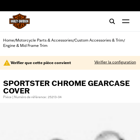
web accessibility
Home
Motorcycle Parts & Accessories
Custom Accessories & Trim
/
/
/
Engine & Mid Frame Trim
Vérifier la configuration
Vérifier que cette pièce convient
SPORTSTER CHROME GEARCASE
COVER
Pièce | Numéro de référence : 25213-04