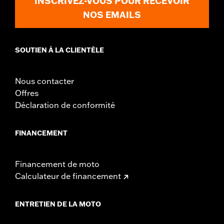
INSCRIVEZ-VOUS POUR RECEVOIR
WARRANTY:
1 year limited warranty – Go to
www.h-
NOS EMAILS
d.com/warranty
for full details
WARNING:
Do not install on models that are not equipped with
passenger footpegs. Doing so could result in death or
serious injury.
SOUTIEN À LA CLIENTÈLE
Nous contacter
Offres
Déclaration de conformité
FINANCEMENT
Financement de moto
Calculateur de financement
ENTRETIEN DE LA MOTO