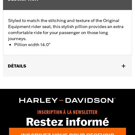
Styled to match the stitching and texture of the Original
Equipment rider seat, this stylish pillion provides an extra
comfortable ride for your passenger on those long
journeys.
Pillion width 14.0"
DÉTAILS
Fits '05-'07 FLST, '07-'17 FLSTC, FLSTF, FLSTFB, FLSTFBS and
FLSTSC models. Pillion width 14.0".
Installation Instructions
Sold In Units:
Each
Material:
Vinyl
INSCRIPTION À LA NEWSLETTER
In the Box:
Grab strap and all necessary mounting hardware
Restez informé
Pillion Width:
14.0
Pillion Width UOM:
Inches