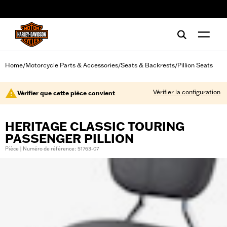
web accessibility
Home
Motorcycle Parts & Accessories
Seats & Backrests
Pillion Seats
/
/
/
Vérifier la configuration
Vérifier que cette pièce convient
HERITAGE CLASSIC TOURING
PASSENGER PILLION
Pièce | Numéro de référence : 51763-07