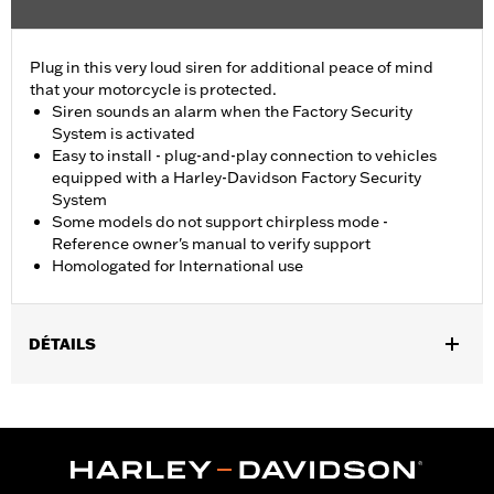
Plug in this very loud siren for additional peace of mind
that your motorcycle is protected.
Siren sounds an alarm when the Factory Security
System is activated
Easy to install - plug-and-play connection to vehicles
equipped with a Harley-Davidson Factory Security
System
Some models do not support chirpless mode -
Reference owner's manual to verify support
Homologated for International use
DÉTAILS
Fits ’21-later RA1250, RA1250S, RA1250SE, RH975, RH975S,
RH1250S, '25-later RA1250ST and '26-later RA1250L models, '17-
'21 XG, '02-'17 VRSC™, '14-'22 XL, '04-'17 Dyna®, '03-later Softail®
(except FXCW and FXCWC), '02-later Touring (except '25-later
FLTRXRRSE) and '09-later Trike models equipped with H-D®