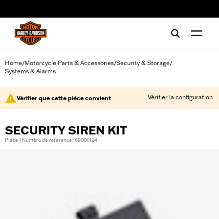
web accessibility
Home
Motorcycle Parts & Accessories
Security & Storage
/
/
/
Systems & Alarms
Vérifier la configuration
Vérifier que cette pièce convient
SECURITY SIREN KIT
Pièce | Numéro de référence : 69000124