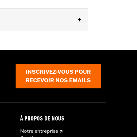
 '25 FLHXU, FLTRXRRSE, '24-later
, FLHRC, FLHRSE, '11-'13 FLHTCUSE,
es not fit XL1200X with mirrors
s.
INSCRIVEZ-VOUS POUR
RECEVOIR NOS EMAILS
erning every possible mirror and
 operating the motorcycle, check to
À PROPOS DE NOUS
Notre entreprise