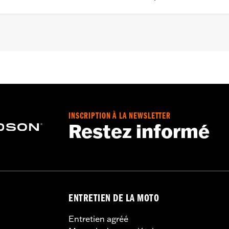
unted to hand controls (except '26-later Touring and Trike,
LHXSE, '18-later FLTRXSE, '14-'22 FLHTKSE, '14-'16 FLHR
els). '06-'22 Street Glide models require P/N 57300063. Do
em mirrors may provide better field of view of some model
INSCRIPTION À LA NEWSLETTER
Restez informé
d necessary mounting hardware
– Go to
www.h-d.com/warranty
for full details
y cannot test and make specific fitmet requirements conc
ore, after installing new mirrors or handlebars, and before
e the operator a clear view to the rear.
ENTRETIEN DE LA MOTO
Entretien agréé