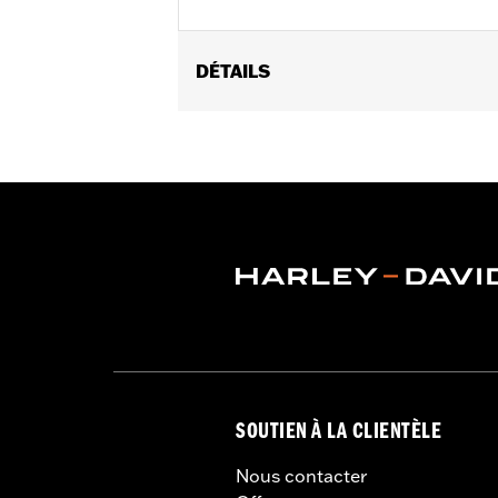
DÉTAILS
Fits '82-later models with mirrors mo
FLHX, FLTRX, FLTRXSTSE, '23-later F
'17-'20 XG750A, and '09-'17 VRSCF mod
mounted below the handlebar. Long st
Mounting Style:
Handlebar-mount
Side of Bike:
Left and Right
Sold In Units:
Pair
In the Box:
Right and left mirrors an
WARRANTY:
1 year limited warranty 
NOTES:
Harley-Davidson Motor Compan
handlebar combination. Theref
ensure that the mirrors provid
SOUTIEN À LA CLIENTÈLE
Nous contacter