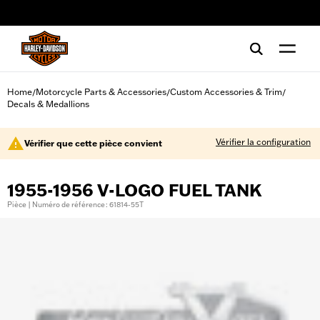
web accessibility
Home
Motorcycle Parts & Accessories
Custom Accessories & Trim
/
/
/
Decals & Medallions
Vérifier la configuration
Vérifier que cette pièce convient
1955-1956 V-LOGO FUEL TANK
Pièce | Numéro de référence : 61814-55T