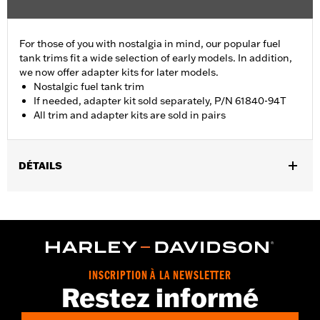
For those of you with nostalgia in mind, our popular fuel
tank trims fit a wide selection of early models. In addition,
we now offer adapter kits for later models.
Nostalgic fuel tank trim
If needed, adapter kit sold separately, P/N 61840-94T
All trim and adapter kits are sold in pairs
DÉTAILS
Fits '55-'56 FL models.
Sold In Units:
Pair
In the Box:
2 fuel tank nameplates
WARRANTY:
1 year limited warranty – Go to
www.h-
d.com/warranty
for full details
INSCRIPTION À LA NEWSLETTER
Restez informé