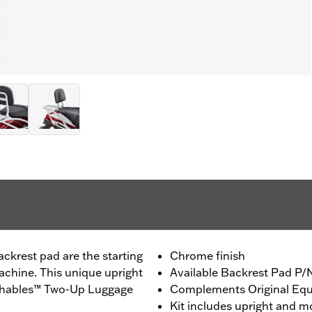
ackrest pad are the starting
Chrome finish
achine. This unique upright
Available Backrest Pad P/N
achables™ Two-Up Luggage
Complements Original Equ
Kit includes upright and 