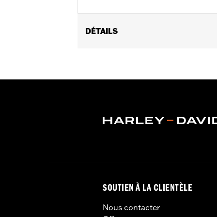
DÉTAILS
Fits '15-later XG models (except XG7
Installation Instructions
Shape:
Round Bar
Sold Separately:
Detachable Luggag
Height:
8 Inches
Sold In Units:
Each
Material Height UOM:
Inches
Material:
Steel
In the Box:
Upright and mounting ha
WARRANTY:
1 year limited warranty 
SOUTIEN À LA CLIENTÈLE
Nous contacter