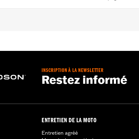
50A). Requires separate purchase of DockiNg Hardware Kit 
e Rack and Backrest Pad
INSCRIPTION À LA NEWSLETTER
Restez informé
rdware
– Go to
www.h-d.com/warranty
for full details
ENTRETIEN DE LA MOTO
Entretien agréé