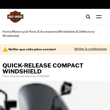
web accessibility
Home
Motorcycle Parts & Accessories
Windshields & Deflectors
/
/
/
Windshields
Vérifier la configuration
Vérifier que cette pièce convient
QUICK-RELEASE COMPACT
WINDSHIELD
Pièce | Numéro de référence : 57400459