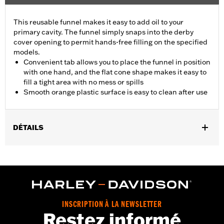
This reusable funnel makes it easy to add oil to your
primary cavity. The funnel simply snaps into the derby
cover opening to permit hands-free filling on the specified
models.
Convenient tab allows you to place the funnel in position
with one hand, and the flat cone shape makes it easy to
fill a tight area with no mess or spills
Smooth orange plastic surface is easy to clean after use
DÉTAILS
Fits '84-'00 Evolution® 1340-equipped models, '99-'05 Dyna®,
'00-'06 Softail® and '99-'06 Touring Twin Cam-equipped models.
Installation Instructions
Sold In Units:
Each
In the Box:
Funnel only
INSCRIPTION À LA NEWSLETTER
WARRANTY:
1 year limited warranty – Go to
www.h-
Restez informé
d.com/warranty
for full details