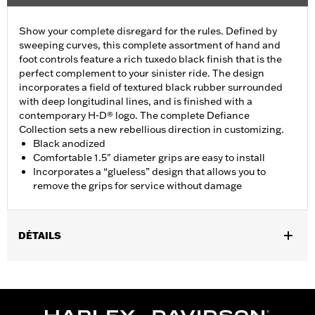
Show your complete disregard for the rules. Defined by
sweeping curves, this complete assortment of hand and
foot controls feature a rich tuxedo black finish that is the
perfect complement to your sinister ride. The design
incorporates a field of textured black rubber surrounded
with deep longitudinal lines, and is finished with a
contemporary H-D® logo. The complete Defiance
Collection sets a new rebellious direction in customizing.
Black anodized
Comfortable 1.5" diameter grips are easy to install
Incorporates a “glueless” design that allows you to
remove the grips for service without damage
DÉTAILS
Fits ’16-’17 Dyna FXDLS and ‘16-later Softail models, ’11-’12
FLSTSE, ’14-’15 FLSTNSE, ’13-’14 FXSBSE, ’16-’17 FXSE and ’08-
later Touring (except ’18-later FLTRXSE) and Trike models.
Installation Instructions