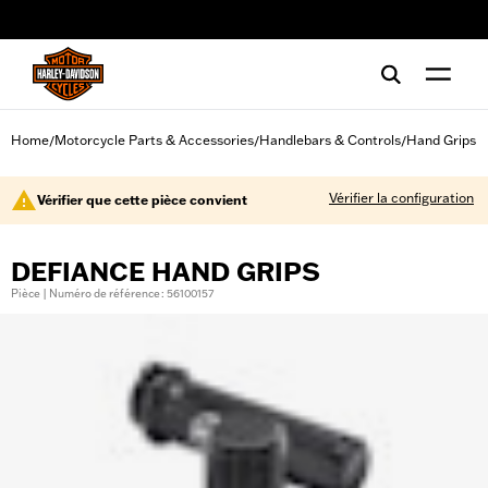
web accessibility
Home
Motorcycle Parts & Accessories
Handlebars & Controls
Hand Grips
/
/
/
Vérifier la configuration
Vérifier que cette pièce convient
DEFIANCE HAND GRIPS
Pièce | Numéro de référence : 56100157