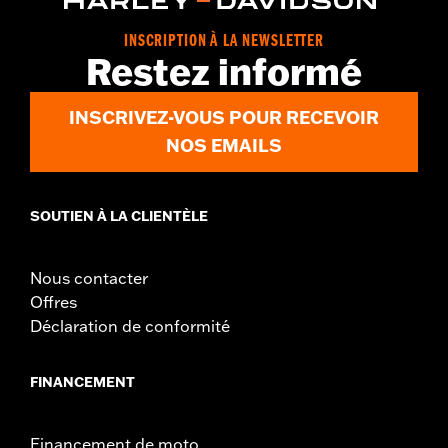
Collection:
Defiance
INSCRIPTION À LA NEWSLETTER
Diameter:
1.5
Restez informé
Material Diameter UOM:
Inches
Sold In Units:
Pair
INSCRIVEZ-VOUS POUR RECEVOIR
In the Box:
Left and right hand grips
WARRANTY:
1 year limited warranty – Go to
www.h-
NOS EMAILS
d.com/warranty
for full details
SOUTIEN À LA CLIENTÈLE
Nous contacter
Offres
Déclaration de conformité
FINANCEMENT
Financement de moto