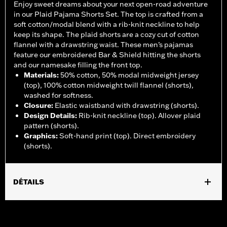
Enjoy sweet dreams about your next open-road adventure
in our Plaid Pajama Shorts Set. The top is crafted from a
soft cotton/modal blend with a rib-knit neckline to help
keep its shape. The plaid shorts are a cozy cut of cotton
flannel with a drawstring waist. These men’s pajamas
feature our embroidered Bar & Shield hitting the shorts
and our namesake filling the front top.
Materials
:
50% cotton, 50% modal midweight jersey
(top), 100% cotton midweight twill flannel (shorts),
washed for softness.
Closure
:
Elastic waistband with drawstring (shorts).
Design Details
:
Rib-knit neckline (top). Allover plaid
pattern (shorts).
Graphics
:
Soft-hand print (top). Direct embroidery
(shorts).
DÉTAILS
Gender:
Men
WARRANTY:
2 year limited warranty – Go to
www.h-