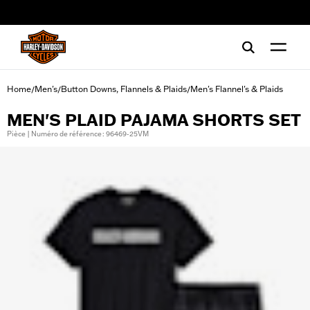
web accessibility
Home
Men's
Button Downs, Flannels & Plaids
Men's Flannel's & Plaids
/
/
/
MEN'S PLAID PAJAMA SHORTS SET
Pièce | Numéro de référence : 96469-25VM