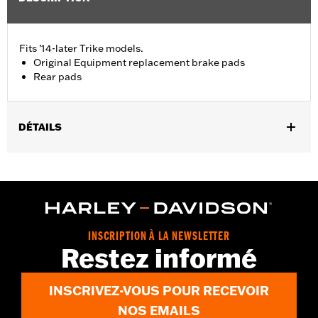
Fits ’14-later Trike models.
Original Equipment replacement brake pads
Rear pads
DÉTAILS
Fits '14-'18 Trike models
Sold In Units:
Pair
In the Box:
Pair of brake pads
INSCRIPTION À LA NEWSLETTER
Restez informé
INSCRIVEZ-VOUS POUR RECEVOIR
NOS EMAILS