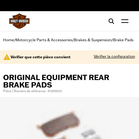
web accessibility
Home
Motorcycle Parts & Accessories
Brakes & Suspension
Brake Pads
/
/
/
Vérifier la configuration
Vérifier que cette pièce convient
ORIGINAL EQUIPMENT REAR
BRAKE PADS
Pièce | Numéro de référence : 41300033