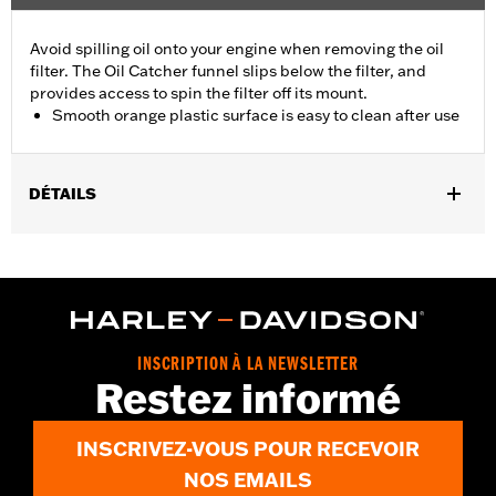
Avoid spilling oil onto your engine when removing the oil
filter. The Oil Catcher funnel slips below the filter, and
provides access to spin the filter off its mount.
Smooth orange plastic surface is easy to clean after use
DÉTAILS
Fits '04-later XL, '08-'13 XR, '99-'17 Dyna®, '99-'16 Touring and
'09-'16 Trike models.
Installation Instructions
Sold In Units:
Each
In the Box:
1 plastic oil catcher and 1 rubber hose
INSCRIPTION À LA NEWSLETTER
WARRANTY:
1 year limited warranty – Go to
www.h-
Restez informé
d.com/warranty
for full details
INSCRIVEZ-VOUS POUR RECEVOIR
NOS EMAILS